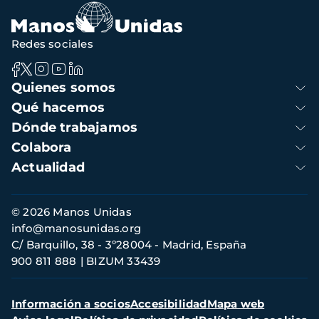
Redes sociales
Navegación
Quienes somos
principal
Qué hacemos
Dónde trabajamos
Colabora
Actualidad
Información
© 2026 Manos Unidas
de
info@manosunidas.org
contacto
C/ Barquillo, 38 - 3º28004 - Madrid, España
900 811 888
BIZUM 33439
Menú
Información a socios
Accesibilidad
Mapa web
secundario