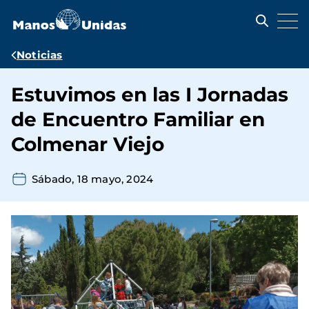
Pasar
al
contenido
principal
Ruta
Noticias
de
Estuvimos en las I Jornadas
navegación
de Encuentro Familiar en
Colmenar Viejo
Sábado, 18 mayo, 2024