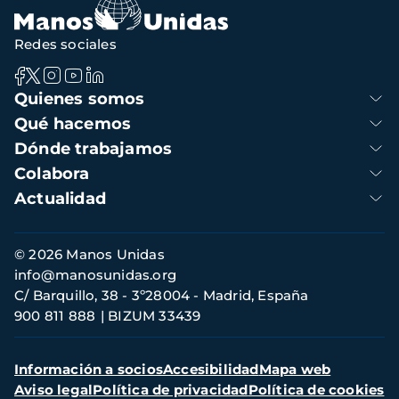
Redes sociales
Navegación
Quienes somos
principal
Qué hacemos
Dónde trabajamos
Colabora
Actualidad
Información
© 2026 Manos Unidas
de
info@manosunidas.org
contacto
C/ Barquillo, 38 - 3º28004 - Madrid, España
900 811 888
BIZUM 33439
Menú
Información a socios
Accesibilidad
Mapa web
secundario
Aviso legal
Política de privacidad
Política de cookies