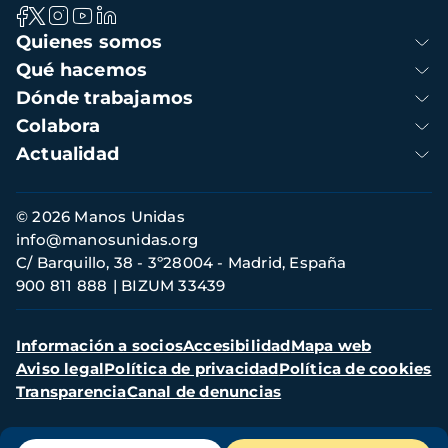
Navegación
Quienes somos
principal
Qué hacemos
Dónde trabajamos
Colabora
Actualidad
Información
© 2026 Manos Unidas
de
info@manosunidas.org
contacto
C/ Barquillo, 38 - 3º28004 - Madrid, España
900 811 888
BIZUM 33439
Menú
Información a socios
Accesibilidad
Mapa web
secundario
Aviso legal
Política de privacidad
Política de cookies
Transparencia
Canal de denuncias