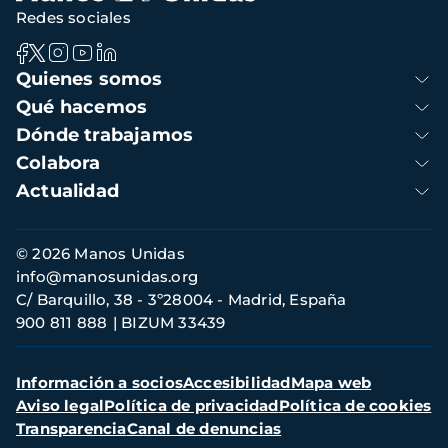
Redes sociales
Navegación
Quienes somos
principal
Qué hacemos
Dónde trabajamos
Colabora
Actualidad
Información
© 2026 Manos Unidas
de
info@manosunidas.org
contacto
C/ Barquillo, 38 - 3º28004 - Madrid, España
900 811 888
BIZUM 33439
Menú
Información a socios
Accesibilidad
Mapa web
secundario
Aviso legal
Política de privacidad
Política de cookies
Transparencia
Canal de denuncias