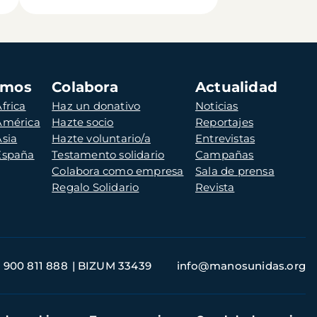
amos
Colabora
Actualidad
frica
Haz un donativo
Noticias
 América
Hazte socio
Reportajes
Asia
Hazte voluntario/a
Entrevistas
 España
Testamento solidario
Campañas
Colabora como empresa
Sala de prensa
Regalo Solidario
Revista
900 811 888
BIZUM 33439
info@manosunidas.org