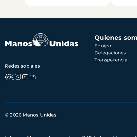
Navegación
Quienes so
principal
Equipo
Delegaciones
Transparencia
Redes sociales
Información
© 2026 Manos Unidas
de
contacto