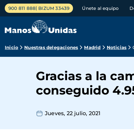
Pasar
Menú
900 811 888
BIZUM 33439
Únete al equipo
D
al
principal
contenido
principal
Ruta
Inicio
Nuestras delegaciones
Madrid
Noticias
de
navegación
Gracias a la c
conseguido 4.9
Jueves, 22 julio, 2021