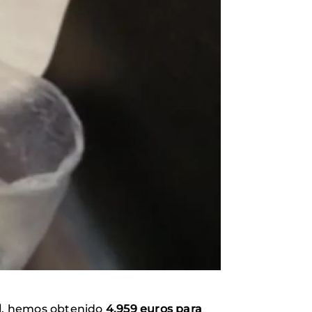
d
, hemos obtenido
4.959 euros para