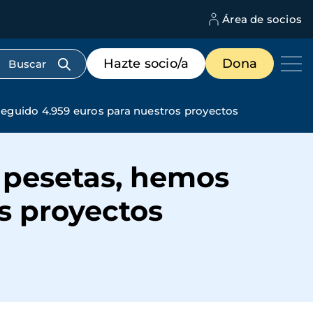
Área de socios
M
d
c
Menú
Hazte socio/a
Dona
d
de
us
destacados
cabecera
eguido 4.959 euros para nuestros proyectos
 pesetas, hemos
s proyectos