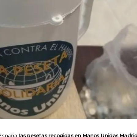
España l
as pesetas recogidas en Manos Unidas Madri