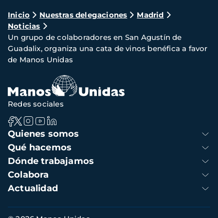
Ruta
Inicio
Nuestras delegaciones
Madrid
Noticias
de
Un grupo de colaboradores en San Agustín de
navegación
Guadalix, organiza una cata de vinos benéfica a favor
de Manos Unidas
Redes sociales
Navegación
Quienes somos
principal
Qué hacemos
Dónde trabajamos
Colabora
Actualidad
Información