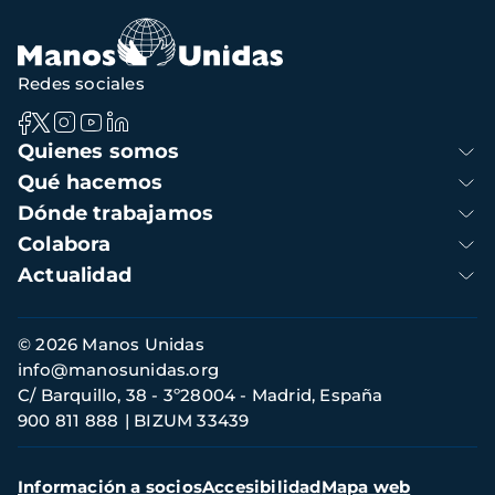
Redes sociales
Navegación
Quienes somos
principal
Qué hacemos
Dónde trabajamos
Colabora
Actualidad
Información
© 2026 Manos Unidas
de
info@manosunidas.org
contacto
C/ Barquillo, 38 - 3º28004 - Madrid, España
900 811 888
BIZUM 33439
Menú
Información a socios
Accesibilidad
Mapa web