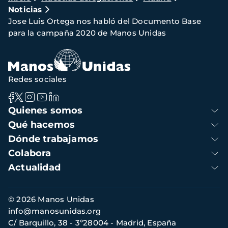
Noticias
de
Jose Luis Ortega nos habló del Documento Base
navegación
para la campaña 2020 de Manos Unidas
Redes sociales
Navegación
Quienes somos
principal
Qué hacemos
Dónde trabajamos
Colabora
Actualidad
Información
© 2026 Manos Unidas
de
info@manosunidas.org
contacto
C/ Barquillo, 38 - 3º28004 - Madrid, España