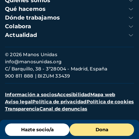
Quienes somos
principal
Qué hacemos
Dónde trabajamos
Colabora
Actualidad
Información
© 2026 Manos Unidas
de
info@manosunidas.org
contacto
C/ Barquillo, 38 - 3º28004 - Madrid, España
900 811 888
BIZUM 33439
Menú
Información a socios
Accesibilidad
Mapa web
secundario
Aviso legal
Política de privacidad
Política de cookies
Transparencia
Canal de denuncias
Menú
Hazte socio/a
Dona
de
destacados