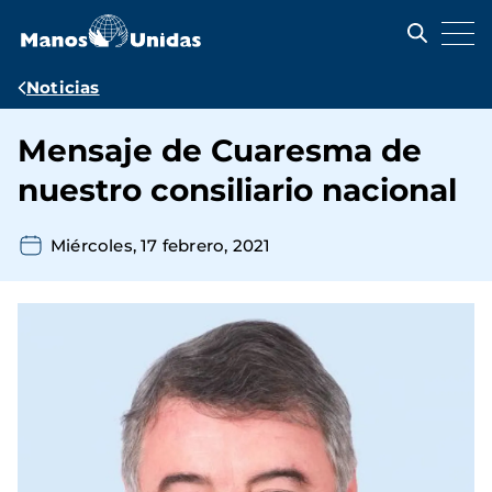
Pasar
al
contenido
principal
Ruta
Noticias
de
Mensaje de Cuaresma de
navegación
nuestro consiliario nacional
Miércoles, 17 febrero, 2021