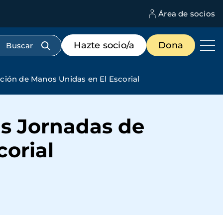
Área de socios
M
d
c
Menú
Hazte socio/a
Dona
d
de
us
destacados
cabecera
ción de Manos Unidas en El Escorial
as Jornadas de
orial