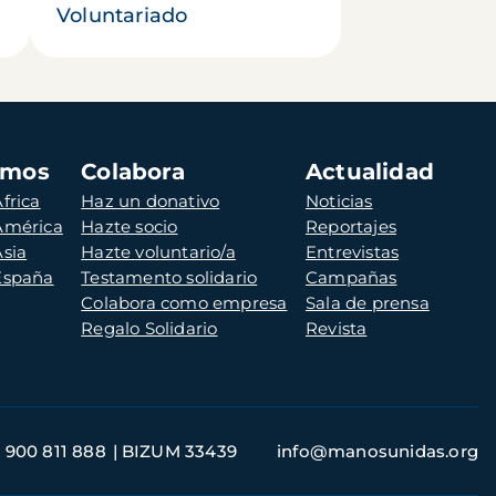
Voluntariado
amos
Colabora
Actualidad
frica
Haz un donativo
Noticias
 América
Hazte socio
Reportajes
Asia
Hazte voluntario/a
Entrevistas
 España
Testamento solidario
Campañas
Colabora como empresa
Sala de prensa
Regalo Solidario
Revista
900 811 888
BIZUM 33439
info@manosunidas.org