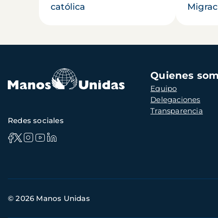
católica
Migrac
Navegación
Quienes so
principal
Equipo
Delegaciones
Transparencia
Redes sociales
Información
© 2026 Manos Unidas
de
contacto