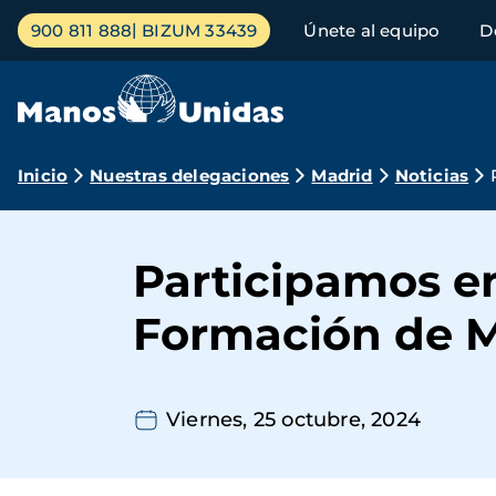
Pasar
Menú
900 811 888
BIZUM 33439
Únete al equipo
D
al
principal
contenido
principal
Ruta
Inicio
Nuestras delegaciones
Madrid
Noticias
de
navegación
Participamos en
Formación de M
Viernes, 25 octubre, 2024