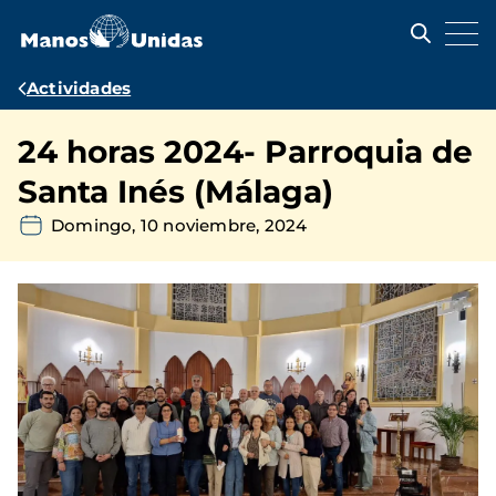
Pasar
al
contenido
principal
Ruta
Actividades
de
24 horas 2024- Parroquia de
navegación
Santa Inés (Málaga)
Domingo, 10 noviembre, 2024