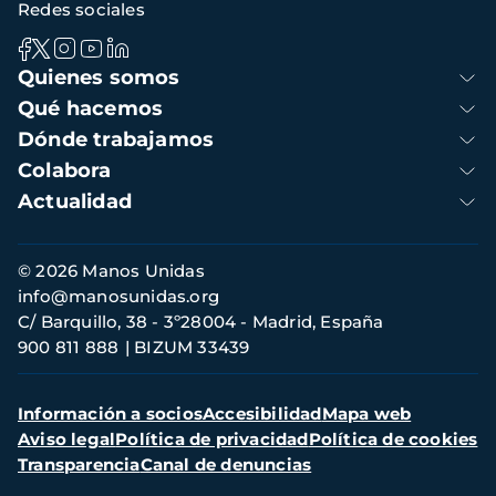
Redes sociales
Navegación
Quienes somos
principal
Qué hacemos
Dónde trabajamos
Colabora
Actualidad
Información
© 2026 Manos Unidas
de
info@manosunidas.org
contacto
C/ Barquillo, 38 - 3º28004 - Madrid, España
900 811 888
BIZUM 33439
Menú
Información a socios
Accesibilidad
Mapa web
secundario
Aviso legal
Política de privacidad
Política de cookies
Transparencia
Canal de denuncias