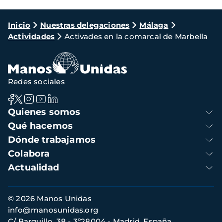
Ruta
Inicio
Nuestras delegaciones
Málaga
Actividades
Activades en la comarcal de Marbella
de
navegación
Redes sociales
Navegación
Quienes somos
principal
Qué hacemos
Dónde trabajamos
Colabora
Actualidad
Información
© 2026 Manos Unidas
de
info@manosunidas.org
contacto
C/ Barquillo, 38 - 3º28004 - Madrid, España