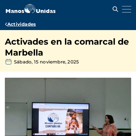
Pasar
al
contenido
principal
Ruta
Actividades
de
Activades en la comarcal de
navegación
Marbella
Sábado, 15 noviembre, 2025