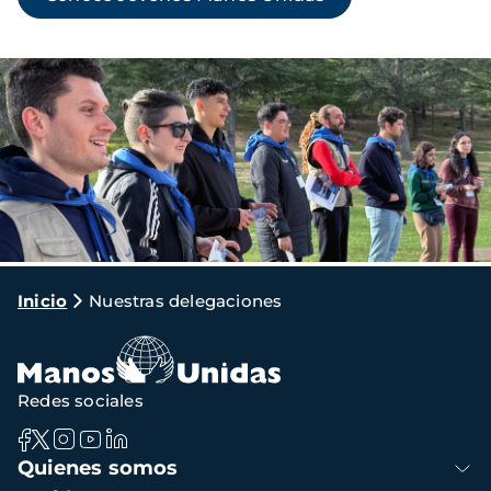
Imagen
Ruta
Inicio
Nuestras delegaciones
de
navegación
Redes sociales
Navegación
Quienes somos
principal