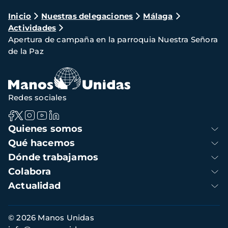
Ruta
Inicio
Nuestras delegaciones
Málaga
Actividades
de
Apertura de campaña en la parroquia Nuestra Señora
navegación
de la Paz
Redes sociales
Navegación
Quienes somos
principal
Qué hacemos
Dónde trabajamos
Colabora
Actualidad
Información
© 2026 Manos Unidas
de