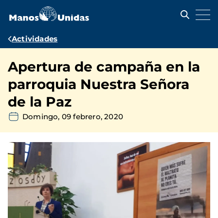
Pasar
al
contenido
principal
Ruta
Actividades
de
Apertura de campaña en la
navegación
parroquia Nuestra Señora
de la Paz
Domingo, 09 febrero, 2020