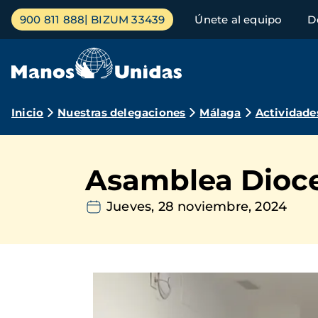
Pasar
Menú
900 811 888
BIZUM 33439
Únete al equipo
D
al
principal
contenido
principal
Ruta
Inicio
Nuestras delegaciones
Málaga
Actividade
de
navegación
Asamblea Dioc
Jueves, 28 noviembre, 2024