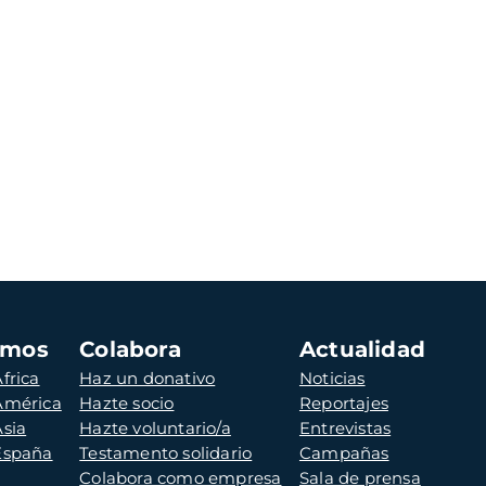
amos
Colabora
Actualidad
frica
Haz un donativo
Noticias
 América
Hazte socio
Reportajes
Asia
Hazte voluntario/a
Entrevistas
 España
Testamento solidario
Campañas
Colabora como empresa
Sala de prensa