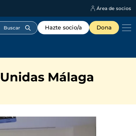
Área de socios
M
d
c
Menú
Hazte socio/a
Dona
d
de
us
destacados
cabecera
 Unidas Málaga