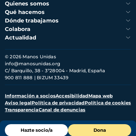
Navegación
Quienes somos
principal
Qué hacemos
Dónde trabajamos
Colabora
Actualidad
Información
© 2026 Manos Unidas
de
info@manosunidas.org
contacto
C/ Barquillo, 38 - 3º28004 - Madrid, España
900 811 888
BIZUM 33439
Menú
Información a socios
Accesibilidad
Mapa web
secundario
Aviso legal
Política de privacidad
Política de cookies
Transparencia
Canal de denuncias
Menú
Hazte socio/a
Dona
de