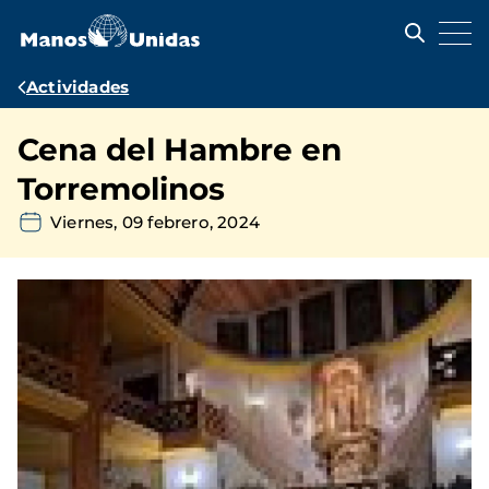
Pasar
al
contenido
principal
Ruta
Actividades
de
Cena del Hambre en
navegación
Torremolinos
Viernes, 09 febrero, 2024