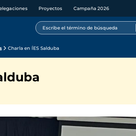
elegaciones
Proyectos
Campaña 2026
Búsqueda por texto completo
s
Charla en ÍES Salduba
alduba