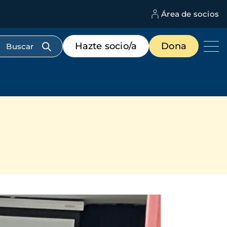
Área de socios
M
d
c
Menú
Hazte socio/a
Dona
d
de
us
destacados
cabecera