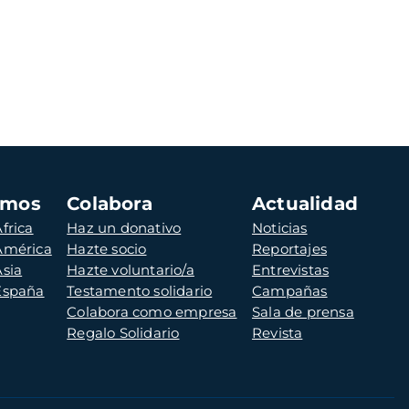
amos
Colabora
Actualidad
frica
Haz un donativo
Noticias
 América
Hazte socio
Reportajes
Asia
Hazte voluntario/a
Entrevistas
 España
Testamento solidario
Campañas
Colabora como empresa
Sala de prensa
Regalo Solidario
Revista