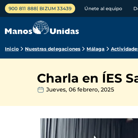
Pasar
Menú
900 811 888
BIZUM 33439
Únete al equipo
D
al
principal
contenido
principal
Ruta
Inicio
Nuestras delegaciones
Málaga
Actividade
de
navegación
Charla en ÍES S
Jueves, 06 febrero, 2025