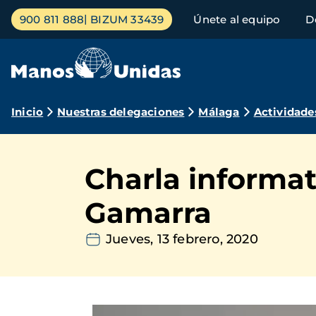
Pasar
Menú
900 811 888
BIZUM 33439
Únete al equipo
D
al
principal
contenido
principal
Ruta
Inicio
Nuestras delegaciones
Málaga
Actividade
de
navegación
Charla informat
Gamarra
Jueves, 13 febrero, 2020