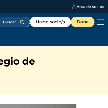
Área de socios
M
d
c
Menú
Hazte socio/a
Dona
d
de
us
destacados
cabecera
egio de