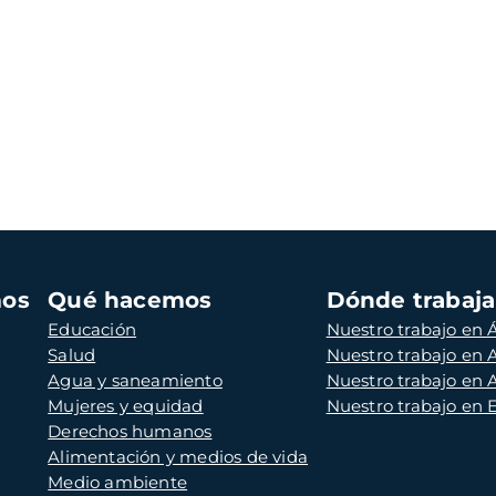
mos
Qué hacemos
Dónde trabaj
Educación
Nuestro trabajo en Á
Salud
Nuestro trabajo en
Agua y saneamiento
Nuestro trabajo en 
Mujeres y equidad
Nuestro trabajo en
Derechos humanos
Alimentación y medios de vida
Medio ambiente