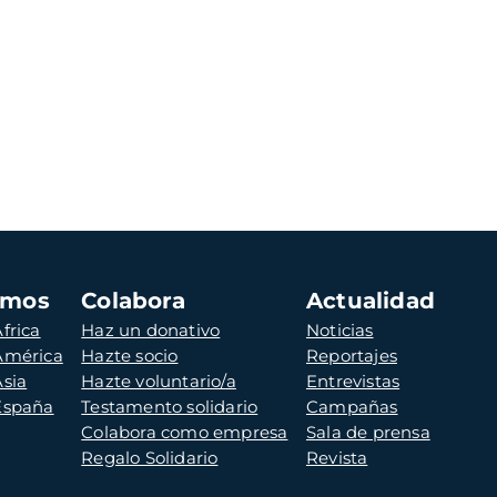
amos
Colabora
Actualidad
frica
Haz un donativo
Noticias
 América
Hazte socio
Reportajes
Asia
Hazte voluntario/a
Entrevistas
 España
Testamento solidario
Campañas
Colabora como empresa
Sala de prensa
Regalo Solidario
Revista