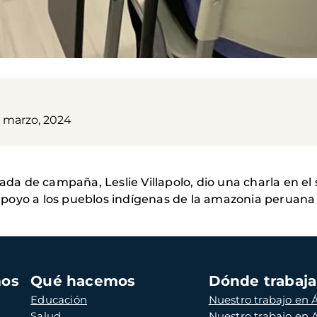
4 marzo, 2024
tada de campaña, Leslie Villapolo, dio una charla en el
de apoyo a los pueblos indígenas de la amazonia peruan
mos
Qué hacemos
Dónde trabaj
Educación
Nuestro trabajo en Á
Salud
Nuestro trabajo en