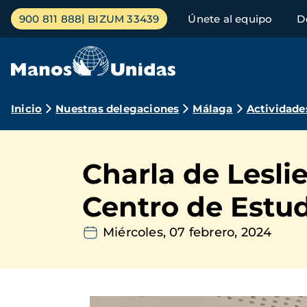
Pasar
Menú
900 811 888
BIZUM 33439
Únete al equipo
D
al
principal
contenido
principal
Ruta
Inicio
Nuestras delegaciones
Málaga
Actividade
de
navegación
Charla de Leslie
Centro de Estud
Miércoles, 07 febrero, 2024