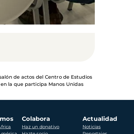
 salón de actos del Centro de Estudios
a en la que participa Manos Unidas
amos
Colabora
Actualidad
frica
Haz un donativo
Noticias
 América
Hazte socio
Reportajes