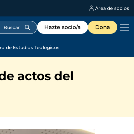
Área de socios
M
d
c
Menú
Hazte socio/a
Dona
d
de
us
destacados
cabecera
tro de Estudios Teológicos
 de actos del