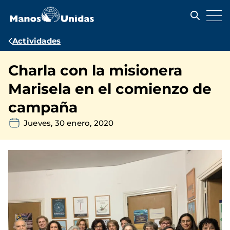
Pasar
al
contenido
principal
Ruta
Actividades
de
Charla con la misionera
navegación
Marisela en el comienzo de
campaña
Jueves, 30 enero, 2020