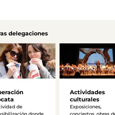
ras delegaciones
eración
Actividades
cata
culturales
tividad de
Exposiciones,
nsibilización donde
conciertos, obras d