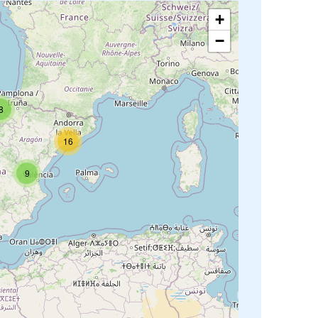
+
−
8
16
9