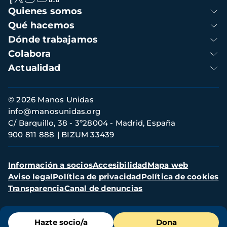
Navegación
Quienes somos
principal
Qué hacemos
Dónde trabajamos
Colabora
Actualidad
Información
© 2026 Manos Unidas
de
info@manosunidas.org
contacto
C/ Barquillo, 38 - 3º28004 - Madrid, España
900 811 888
BIZUM 33439
Menú
Información a socios
Accesibilidad
Mapa web
secundario
Aviso legal
Política de privacidad
Política de cookies
Transparencia
Canal de denuncias
Menú
Hazte socio/a
Dona
de