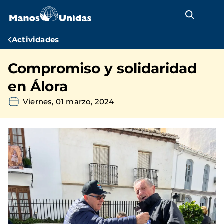
Pasar
al
contenido
principal
Ruta
Actividades
de
Compromiso y solidaridad
navegación
en Álora
Viernes, 01 marzo, 2024