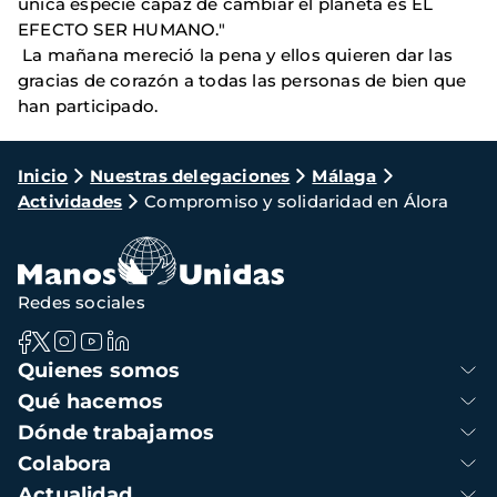
única especie capaz de cambiar el planeta es EL
EFECTO SER HUMANO."
La mañana mereció la pena y ellos quieren dar las
gracias de corazón a todas las personas de bien que
han participado.
Ruta
Inicio
Nuestras delegaciones
Málaga
Actividades
Compromiso y solidaridad en Álora
de
navegación
Redes sociales
Navegación
Quienes somos
principal
Qué hacemos
Dónde trabajamos
Colabora
Actualidad