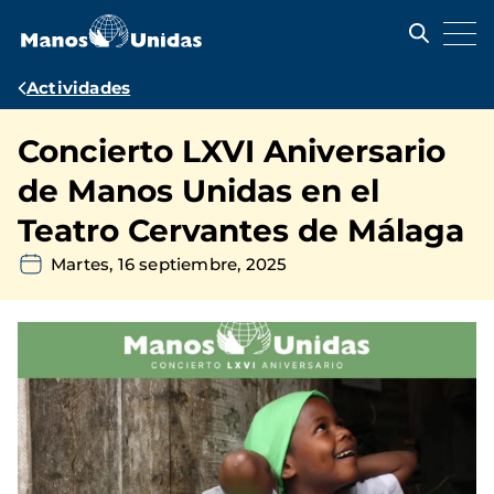
Pasar
al
contenido
principal
Ruta
Actividades
de
Concierto LXVI Aniversario
navegación
de Manos Unidas en el
Teatro Cervantes de Málaga
Martes, 16 septiembre, 2025