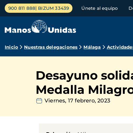
Pasar
Menú
900 811 888
BIZUM 33439
Únete al equipo
D
al
principal
contenido
principal
Ruta
Inicio
Nuestras delegaciones
Málaga
Actividade
de
navegación
Desayuno solida
Medalla Milagr
Viernes, 17 febrero, 2023