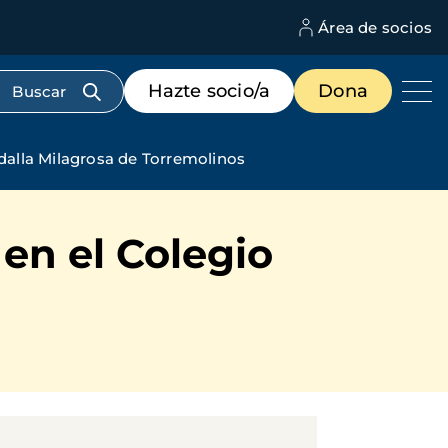
Área de socios
M
d
c
Menú
Hazte socio/a
Dona
d
de
us
destacados
cabecera
dalla Milagrosa de Torremolinos
en el Colegio