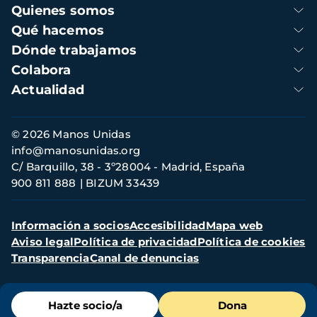
Navegación
Quienes somos
principal
Qué hacemos
Dónde trabajamos
Colabora
Actualidad
Información
© 2026 Manos Unidas
de
info@manosunidas.org
contacto
C/ Barquillo, 38 - 3º28004 - Madrid, España
900 811 888
BIZUM 33439
Menú
Información a socios
Accesibilidad
Mapa web
secundario
Aviso legal
Política de privacidad
Política de cookies
Transparencia
Canal de denuncias
Menú
Hazte socio/a
Dona
de