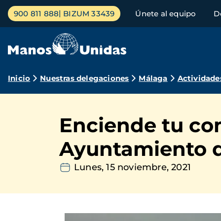
Pasar
Menú
900 811 888
BIZUM 33439
Únete al equipo
D
al
principal
contenido
principal
Ruta
Inicio
Nuestras delegaciones
Málaga
Actividade
de
navegación
Enciende tu co
Ayuntamiento 
Lunes, 15 noviembre, 2021