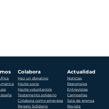
amos
Colabora
Actualidad
frica
Haz un donativo
Noticias
 América
Hazte socio
Reportajes
Asia
Hazte voluntario/a
Entrevistas
 España
Testamento solidario
Campañas
Colabora como empresa
Sala de prensa
Regalo Solidario
Revista