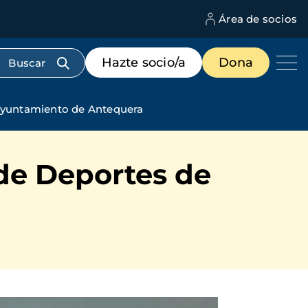
Área de socios
M
d
c
Menú
Hazte socio/a
Dona
d
de
us
destacados
cabecera
Ayuntamiento de Antequera
de Deportes de