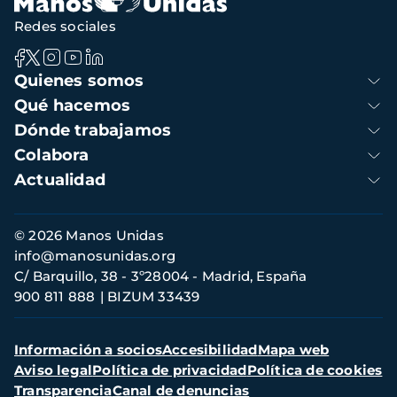
Redes sociales
Navegación
Quienes somos
principal
Qué hacemos
Dónde trabajamos
Colabora
Actualidad
Información
© 2026 Manos Unidas
de
info@manosunidas.org
contacto
C/ Barquillo, 38 - 3º28004 - Madrid, España
900 811 888
BIZUM 33439
Menú
Información a socios
Accesibilidad
Mapa web
secundario
Aviso legal
Política de privacidad
Política de cookies
Transparencia
Canal de denuncias