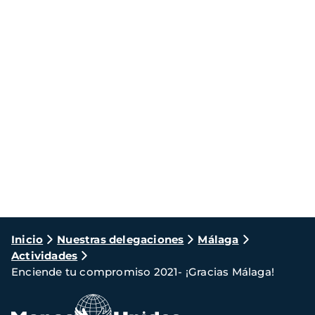
Ruta
Inicio
Nuestras delegaciones
Málaga
Actividades
de
Enciende tu compromiso 2021- ¡Gracias Málaga!
navegación