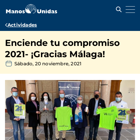
Pasar
al
contenido
principal
Ruta
Actividades
de
Enciende tu compromiso
navegación
2021- ¡Gracias Málaga!
Sábado, 20 noviembre, 2021