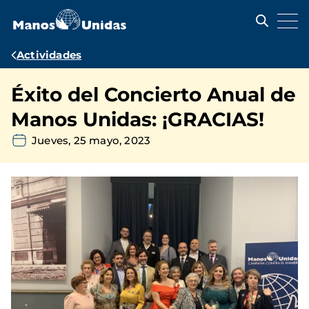
Pasar
al
contenido
principal
Ruta
Actividades
de
Éxito del Concierto Anual de
navegación
Manos Unidas: ¡GRACIAS!
Jueves, 25 mayo, 2023