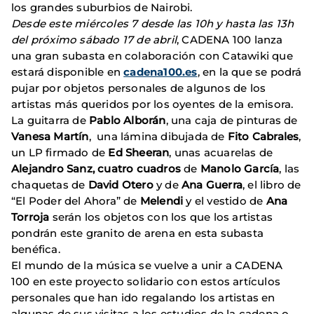
los grandes suburbios de Nairobi.
Desde este miércoles 7 desde las 10h y hasta las 13h
del próximo sábado 17 de abril
, CADENA 100 lanza
una gran subasta en colaboración con Catawiki que
estará disponible en
cadena100.es
, en la que se podrá
pujar por objetos personales de algunos de los
artistas más queridos por los oyentes de la emisora.
La guitarra de
Pablo Alborán
, una caja de pinturas de
Vanesa Martín
, una lámina dibujada de
Fito Cabrales
,
un LP firmado de
Ed Sheeran
, unas acuarelas de
Alejandro Sanz, cuatro cuadros
de
Manolo García
, las
chaquetas de
David Otero
y de
Ana Guerra
, el libro de
“El Poder del Ahora” de
Melendi
y el vestido de
Ana
Torroja
serán los objetos con los que los artistas
pondrán este granito de arena en esta subasta
benéfica.
El mundo de la música se vuelve a unir a CADENA
100 en este proyecto solidario con estos artículos
personales que han ido regalando los artistas en
algunas de sus visitas a los estudios de la cadena o