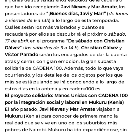
que han ido recogiendo
Javi Nieves
y
Mar Amate
, los
presentadores de
“¡Buenos días, Javi y Mar!”
(
de lunes
a viernes de 6 a 13h
) a lo largo de esta temporada.
Cuáles serán los más valorados y cuánto se
recaudará por ellos se descubrirá el próximo
sábado,
17 de abril
, en el programa “
De sábado con Christian
Gálvez
” (
los sábados de 9 a 14 h
).
Christian Gálvez
y
Víctor Parrado
serán los encargados de dar la cuenta
atrás y cerrar, con gran emoción, la gran subasta
solidaria de CADENA 100. Además, todo lo que vaya
ocurriendo, y los detalles de los objetos por los que
más se está pujando se irá conociendo a lo largo de
estos días en la antena y en cadena100.es.
El proyecto solidario: Manos Unidas con CADENA 100
por la integración social y laboral en Mukuru (Kenia)
El año pasado,
Javi Nieves
y
Mar Amate
viajaban a
Mukuru
(Kenia) para conocer de primera mano la
realidad que se vive en uno de los suburbios más
pobres de Nairobi. Mukuru ha ido expandiéndose, sin