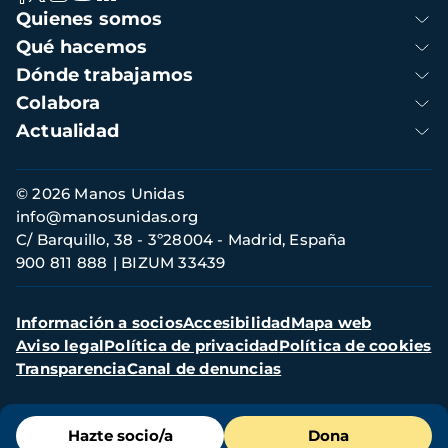
Navegación
Quienes somos
principal
Qué hacemos
Dónde trabajamos
Colabora
Actualidad
Información
© 2026 Manos Unidas
de
info@manosunidas.org
contacto
C/ Barquillo, 38 - 3º28004 - Madrid, España
900 811 888
BIZUM 33439
Menú
Información a socios
Accesibilidad
Mapa web
secundario
Aviso legal
Política de privacidad
Política de cookies
Transparencia
Canal de denuncias
Menú
Hazte socio/a
Dona
de