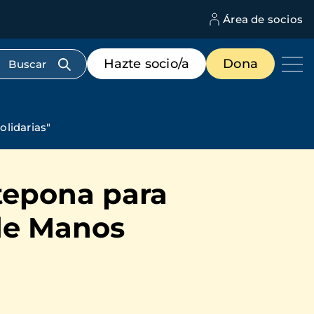
Área de socios
M
d
c
Menú
Hazte socio/a
Dona
d
de
us
destacados
cabecera
lidarias"
tepona para
de Manos