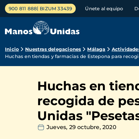
Pasar
Menú
900 811 888
BIZUM 33439
Únete al equipo
D
al
principal
contenido
principal
Ruta
Inicio
Nuestras delegaciones
Málaga
Actividade
Huchas en tiendas y farmacias de Estepona para recogi
de
navegación
Huchas en tien
recogida de pe
Unidas "Pesetas
Jueves, 29 octubre, 2020