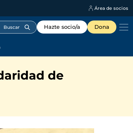
Área de socios
M
d
c
Menú
Hazte socio/a
Dona
d
de
us
destacados
cabecera
a
idaridad de