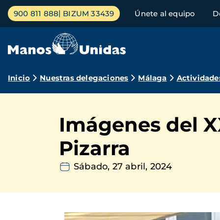
Pasar
Menú
900 811 888
BIZUM 33439
Únete al equipo
D
al
principal
contenido
principal
Ruta
Inicio
Nuestras delegaciones
Málaga
Actividade
de
navegación
Imágenes del XX
Pizarra
Sábado, 27 abril, 2024