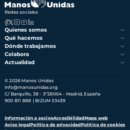
Redes sociales
Navegación
Quienes somos
principal
Qué hacemos
Dónde trabajamos
Colabora
Actualidad
Información
© 2026 Manos Unidas
de
info@manosunidas.org
contacto
C/ Barquillo, 38 - 3º28004 - Madrid, España
900 811 888
BIZUM 33439
Menú
Información a socios
Accesibilidad
Mapa web
secundario
Aviso legal
Política de privacidad
Política de cookies