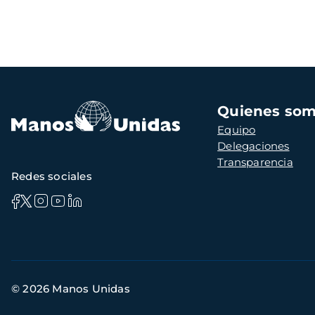
Navegación
Quienes so
principal
Equipo
Delegaciones
Transparencia
Redes sociales
Información
© 2026 Manos Unidas
de
contacto