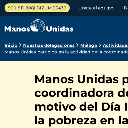
Pasar
Menú
900 811 888
BIZUM 33439
Únete al equipo
D
al
principal
contenido
principal
Ruta
Inicio
Nuestras delegaciones
Málaga
Actividade
Manos Unidas participó en la actividad de la coordinad
de
navegación
Manos Unidas pa
coordinadora d
motivo del Día 
la pobreza en 