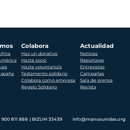
amos
Colabora
Actualidad
frica
Haz un donativo
Noticias
 América
Hazte socio
Reportajes
Asia
Hazte voluntario/a
Entrevistas
 España
Testamento solidario
Campañas
Colabora como empresa
Sala de prensa
Regalo Solidario
Revista
900 811 888
BIZUM 33439
info@manosunidas.org