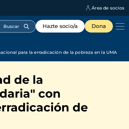
Área de socios
M
d
c
Menú
Hazte socio/a
Dona
d
de
us
destacados
cabecera
acional para la erradicación de la pobreza en la UMA
ad de la
daria" con
erradicación de