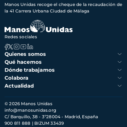
Manos Unidas recoge el cheque de la recaudación de
navegación
la 41 Carrera Urbana Ciudad de Málaga
Redes sociales
Navegación
Quienes somos
principal
Qué hacemos
Dónde trabajamos
Colabora
Actualidad
Información
© 2026 Manos Unidas
de
info@manosunidas.org
contacto
C/ Barquillo, 38 - 3º28004 - Madrid, España
900 811 888
BIZUM 33439