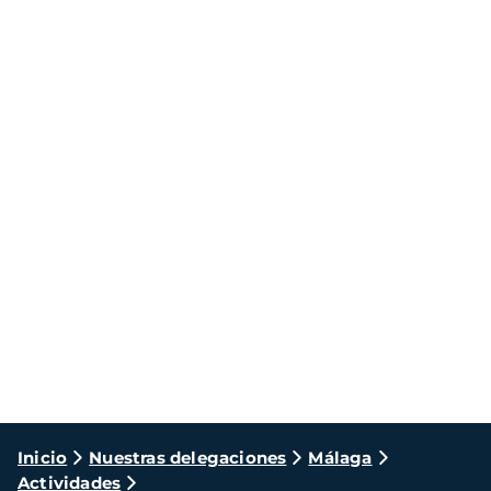
Ruta
Inicio
Nuestras delegaciones
Málaga
Actividades
de