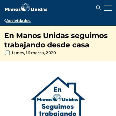
Pasar
al
contenido
principal
Ruta
Actividades
de
En Manos Unidas seguimos
navegación
trabajando desde casa
Lunes, 16 marzo, 2020