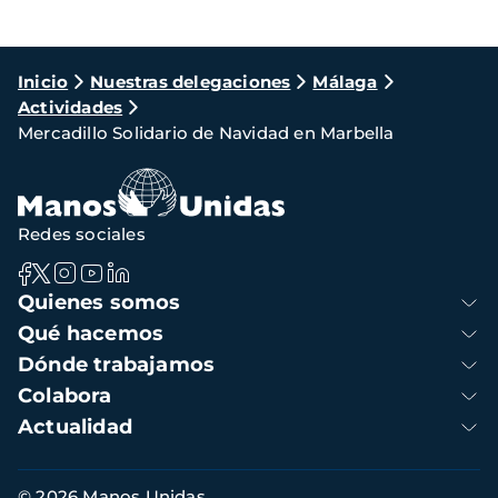
Ruta
Inicio
Nuestras delegaciones
Málaga
Actividades
de
Mercadillo Solidario de Navidad en Marbella
navegación
Redes sociales
Navegación
Quienes somos
principal
Qué hacemos
Dónde trabajamos
Colabora
Actualidad
Información
© 2026 Manos Unidas