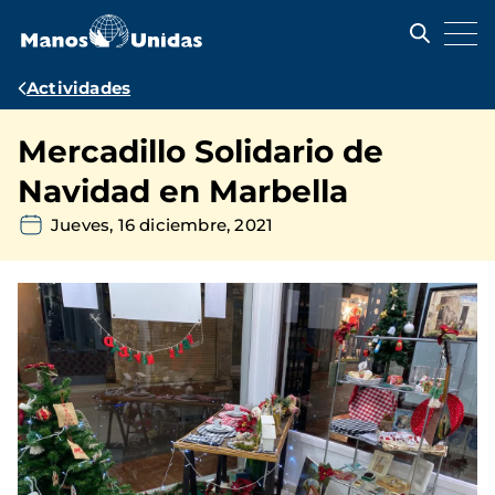
Pasar
al
contenido
principal
Ruta
Actividades
de
Mercadillo Solidario de
navegación
Navidad en Marbella
Jueves, 16 diciembre, 2021