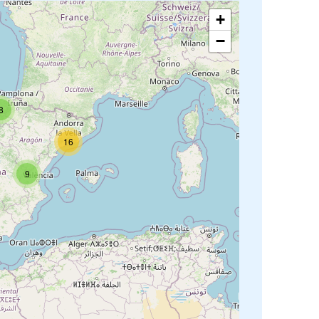
+
−
8
16
9