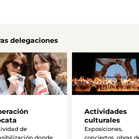
ras delegaciones
eración
Actividades
cata
culturales
tividad de
Exposiciones,
nsibilización donde
conciertos, obras d