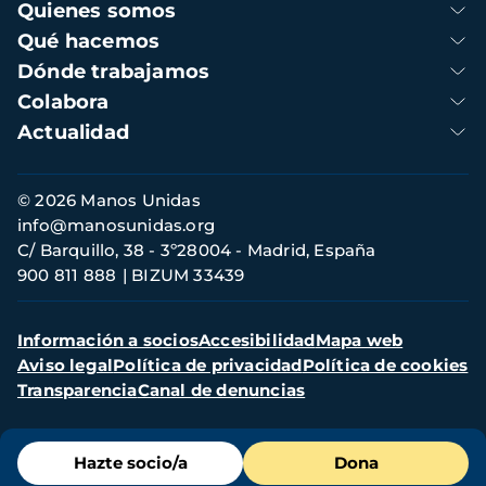
Navegación
Quienes somos
principal
Qué hacemos
Dónde trabajamos
Colabora
Actualidad
Información
© 2026 Manos Unidas
de
info@manosunidas.org
contacto
C/ Barquillo, 38 - 3º28004 - Madrid, España
900 811 888
BIZUM 33439
Menú
Información a socios
Accesibilidad
Mapa web
secundario
Aviso legal
Política de privacidad
Política de cookies
Transparencia
Canal de denuncias
Menú
Hazte socio/a
Dona
de