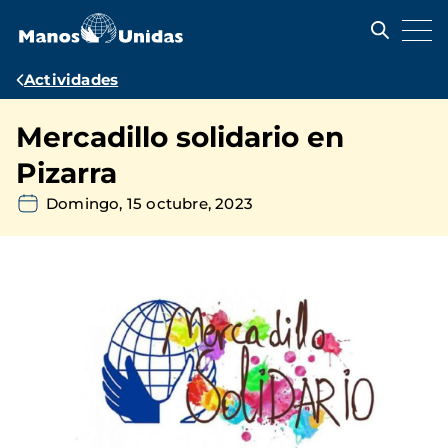
Pasar
al
contenido
principal
Ruta
Actividades
de
Mercadillo solidario en
navegación
Pizarra
Domingo, 15 octubre, 2023