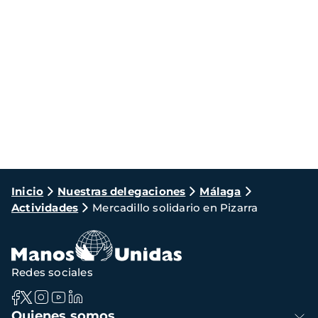
Ruta
Inicio
Nuestras delegaciones
Málaga
Actividades
Mercadillo solidario en Pizarra
de
navegación
Redes sociales
Navegación
Quienes somos