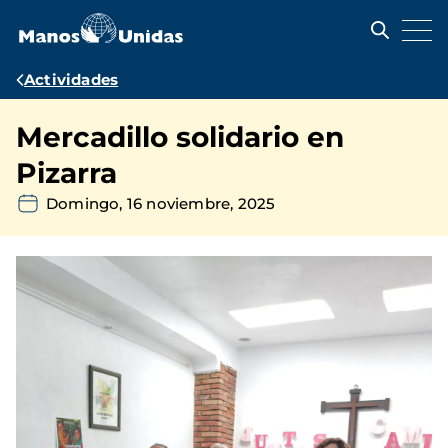
Pasar
al
contenido
principal
Ruta
Actividades
de
Mercadillo solidario en
navegación
Pizarra
Domingo, 16 noviembre, 2025