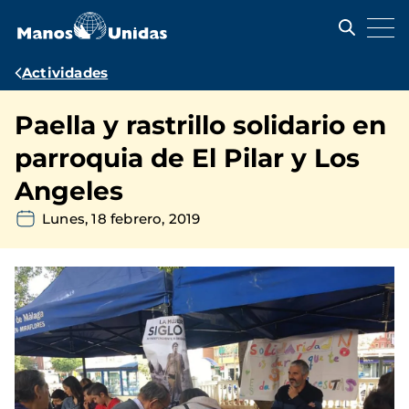
Pasar
al
contenido
principal
Ruta
Actividades
de
Paella y rastrillo solidario en
navegación
parroquia de El Pilar y Los
Angeles
Lunes, 18 febrero, 2019