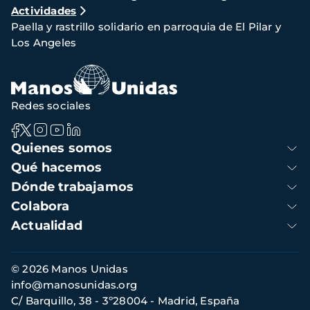
Actividades
de
Paella y rastrillo solidario en parroquia de El Pilar y
navegación
Los Angeles
Redes sociales
Navegación
Quienes somos
principal
Qué hacemos
Dónde trabajamos
Colabora
Actualidad
Información
© 2026 Manos Unidas
de
info@manosunidas.org
contacto
C/ Barquillo, 38 - 3º28004 - Madrid, España