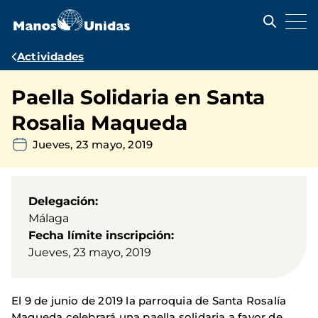
Pasar
al
contenido
principal
Ruta
Actividades
de
Paella Solidaria en Santa
navegación
Rosalia Maqueda
Jueves, 23 mayo, 2019
Delegación
Málaga
Fecha límite inscripción
Jueves, 23 mayo, 2019
El 9 de junio de 2019 la parroquia de Santa Rosalía
Maqueda celebrará una paella solidaria a favor de