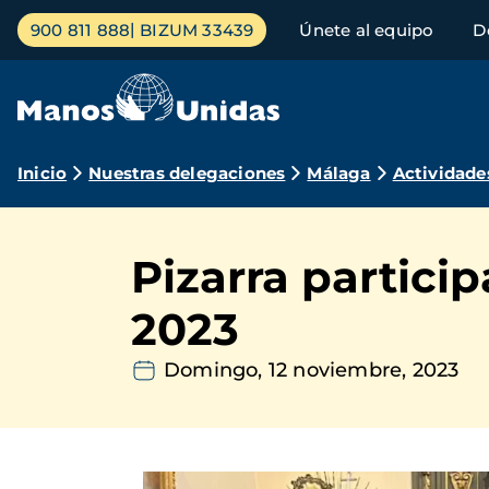
Pasar
Menú
900 811 888
BIZUM 33439
Únete al equipo
D
al
principal
contenido
principal
Ruta
Inicio
Nuestras delegaciones
Málaga
Actividade
de
navegación
Pizarra partic
2023
Domingo, 12 noviembre, 2023