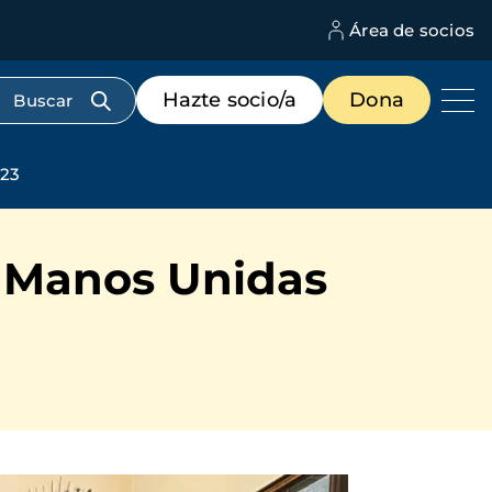
Área de socios
M
d
c
Menú
Hazte socio/a
Dona
d
de
us
destacados
cabecera
023
e Manos Unidas