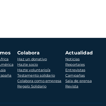
amos
Colabora
Actualidad
frica
Haz un donativo
Noticias
 América
Hazte socio
Reportajes
Asia
Hazte voluntario/a
Entrevistas
 España
Testamento solidario
Campañas
Colabora como empresa
Sala de prensa
Regalo Solidario
Revista