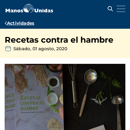
Pasar
al
contenido
principal
Ruta
Actividades
de
Recetas contra el hambre
navegación
Sábado, 01 agosto, 2020