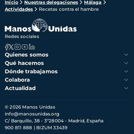
Ruta
Inicio
Nuestras delegaciones
Málaga
Actividades
Recetas contra el hambre
de
navegación
Redes sociales
Navegación
Quienes somos
principal
Qué hacemos
Dónde trabajamos
Colabora
Actualidad
Información
© 2026 Manos Unidas
de
info@manosunidas.org
contacto
C/ Barquillo, 38 - 3º28004 - Madrid, España
900 811 888
BIZUM 33439