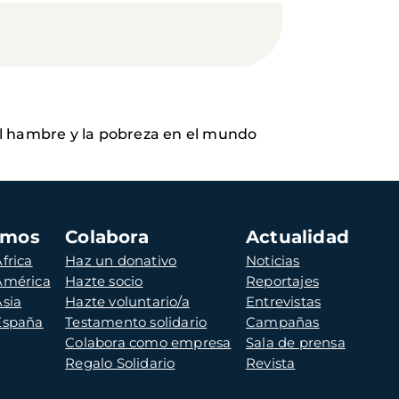
el hambre y la pobreza en el mundo
amos
Colabora
Actualidad
frica
Haz un donativo
Noticias
 América
Hazte socio
Reportajes
Asia
Hazte voluntario/a
Entrevistas
 España
Testamento solidario
Campañas
Colabora como empresa
Sala de prensa
Regalo Solidario
Revista