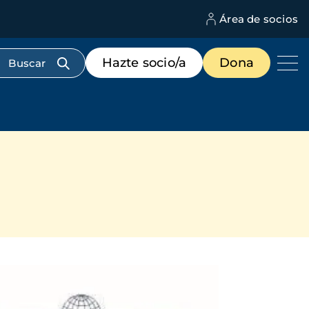
Área de socios
M
d
c
Menú
Hazte socio/a
Dona
d
de
us
destacados
cabecera