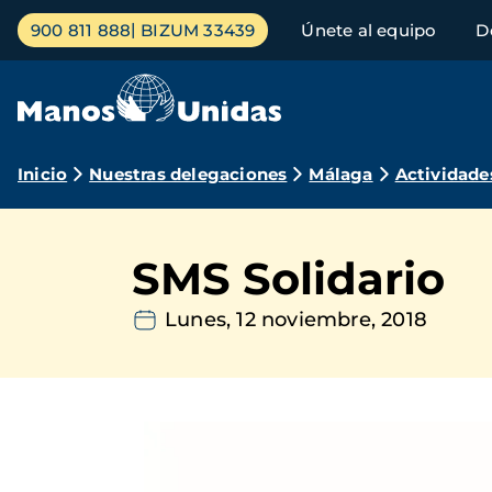
Pasar
Menú
900 811 888
BIZUM 33439
Únete al equipo
D
al
principal
contenido
principal
Ruta
Inicio
Nuestras delegaciones
Málaga
Actividade
de
navegación
SMS Solidario
Lunes, 12 noviembre, 2018