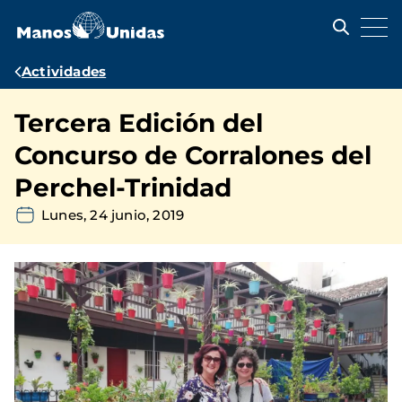
Pasar
al
contenido
principal
Ruta
Actividades
de
Tercera Edición del
navegación
Concurso de Corralones del
Perchel-Trinidad
Lunes, 24 junio, 2019