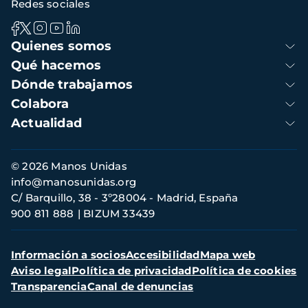
Redes sociales
Navegación
Quienes somos
principal
Qué hacemos
Dónde trabajamos
Colabora
Actualidad
Información
© 2026 Manos Unidas
de
info@manosunidas.org
contacto
C/ Barquillo, 38 - 3º28004 - Madrid, España
900 811 888
BIZUM 33439
Menú
Información a socios
Accesibilidad
Mapa web
secundario
Aviso legal
Política de privacidad
Política de cookies
Transparencia
Canal de denuncias