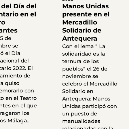
 del Día del
Manos Unidas
ntario en el
presente en el
ro
Mercadillo
antes
Solidario de
Antequera
 5 de
mbre se
Con el lema " La
ó el Dia
solidaridad es la
acional del
ternura de los
ario 2022. El
pueblos" el 26 de
amiento de
noviembre se
a quiso
celebró el Mercadillo
morarlo con
Solidario en
o en el Teatro
Antequera: Manos
ntes en el que
Unidas participó con
ragaron los
un puesto de
os Málaga...
manualidades
relacionadas con la...