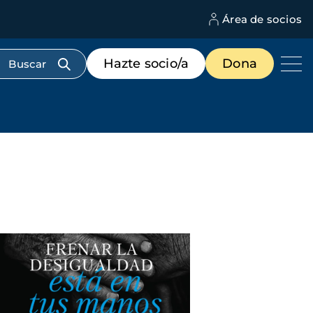
Área de socios
M
d
c
Menú
Hazte socio/a
Dona
d
de
us
destacados
cabecera