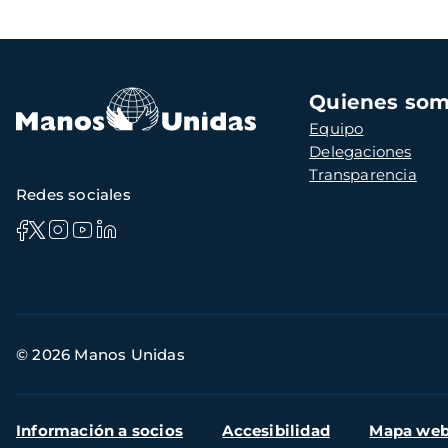
página
anterior
página
página
Navegación
Quienes so
principal
Equipo
Delegaciones
Transparencia
Redes sociales
Información
© 2026 Manos Unidas
de
contacto
Menú
Información a socios
Accesibilidad
Mapa we
secundario