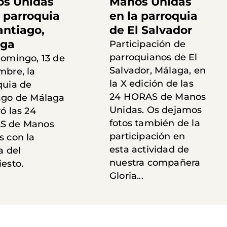
s Unidas
Manos Unidas
a parroquia
en la parroquia
antiago,
de El Salvador
aga
Participación de
parroquianos de El
domingo, 13 de
Salvador, Málaga, en
mbre, la
la X edición de las
quia de
24 HORAS de Manos
ago de Málaga
Unidas. Os dejamos
ó las 24
fotos también de la
S de Manos
participación en
s con la
esta actividad de
a del
nuestra compañera
esto.
Gloria...