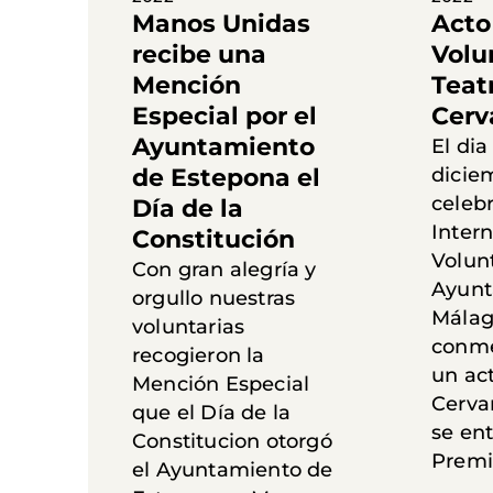
Manos Unidas
Acto
recibe una
Volu
Mención
Teat
Especial por el
Cerv
Ayuntamiento
El dia
de Estepona el
dicie
celebr
Día de la
Intern
Constitución
Volunt
Con gran alegría y
Ayunt
orgullo nuestras
Málag
voluntarias
conme
recogieron la
un act
Mención Especial
Cerva
que el Día de la
se ent
Constitucion otorgó
Premi
el Ayuntamiento de