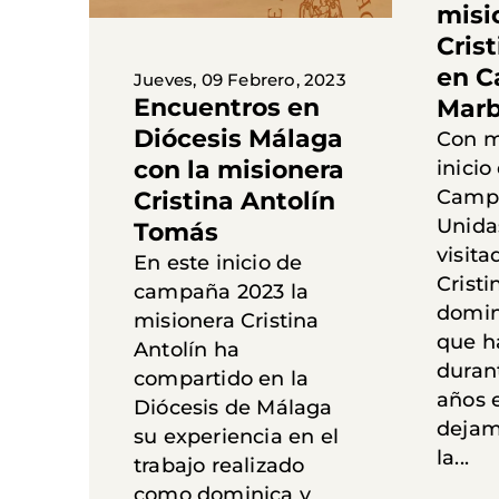
misi
Cris
en C
Jueves, 09 Febrero, 2023
Encuentros en
Marb
Diócesis Málaga
Con m
con la misionera
inicio
Camp
Cristina Antolín
Unida
Tomás
visita
En este inicio de
Cristi
campaña 2023 la
domini
misionera Cristina
que h
Antolín ha
duran
compartido en la
años e
Diócesis de Málaga
dejam
su experiencia en el
la...
trabajo realizado
como dominica y