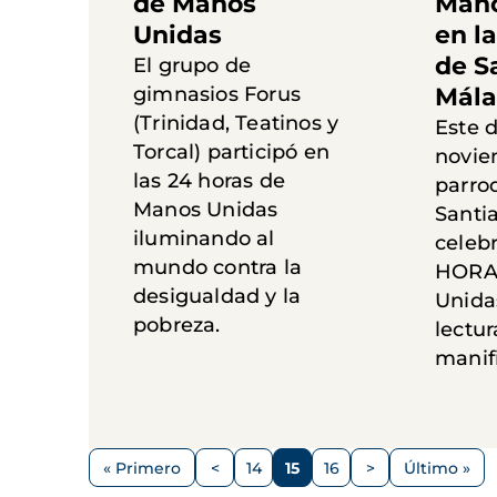
de Manos
Mano
Unidas
en l
de S
El grupo de
gimnasios Forus
Mál
(Trinidad, Teatinos y
Este 
Torcal) participó en
novie
las 24 horas de
parro
Manos Unidas
Santi
iluminando al
celebr
mundo contra la
HORA
desigualdad y la
Unida
pobreza.
lectur
manifi
Paginación
« Primero
<
14
15
16
>
Último »
Primera
Página
Página
Página
Página
Siguiente
Última