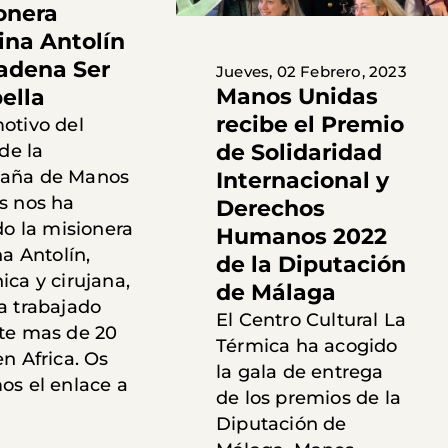
onera
tina Antolín
adena Ser
Jueves, 02 Febrero, 2023
Manos Unidas
ella
recibe el Premio
otivo del
de Solidaridad
 de la
aña de Manos
Internacional y
s nos ha
Derechos
do la misionera
Humanos 2022
na Antolín,
de la Diputación
ca y cirujana,
de Málaga
a trabajado
El Centro Cultural La
te mas de 20
Térmica ha acogido
n Africa. Os
la gala de entrega
os el enlace a
de los premios de la
Diputación de