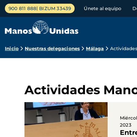
Pasar
Menú
900 811 888
BIZUM 33439
Únete al equipo
D
al
principal
contenido
principal
Ruta
Inicio
Nuestras delegaciones
Málaga
Actividade
de
navegación
Actividades Man
Miércol
2023
Entr