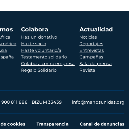
amos
Colabora
Actualidad
frica
Haz un donativo
Noticias
 América
Hazte socio
Reportajes
Asia
Hazte voluntario/a
Entrevistas
 España
Testamento solidario
Campañas
Colabora como empresa
Sala de prensa
Regalo Solidario
Revista
900 811 888
BIZUM 33439
info@manosunidas.org
 de cookies
Transparencia
Canal de denuncias