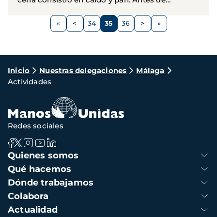
sentarse a comer leyeron el manifiesto de
Paginación
Manos Unidas.
<
34
35
36
>
Página
Página
Página
Página
Siguiente
anterior
página
Ruta
Inicio
Nuestras delegaciones
Málaga
Actividades
de
navegación
Redes sociales
Navegación
Quienes somos
principal
Qué hacemos
Dónde trabajamos
Colabora
Actualidad