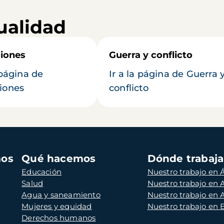
ualidad
iones
Guerra y conflicto
 página de
Ir a la página de Guerra 
iones
conflicto
mos
Qué hacemos
Dónde trabaj
Educación
Nuestro trabajo en Á
Salud
Nuestro trabajo en
Agua y saneamiento
Nuestro trabajo en 
Mujeres y equidad
Nuestro trabajo en
Derechos humanos