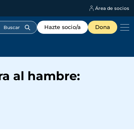
Área de socios
M
d
c
Menú
Hazte socio/a
Dona
d
de
us
destacados
cabecera
ra al hambre: