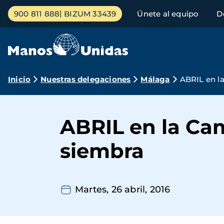
Pasar
Menú
900 811 888
BIZUM 33439
Únete al equipo
D
al
principal
contenido
principal
Ruta
Inicio
Nuestras delegaciones
Málaga
ABRIL en l
de
navegación
ABRIL en la Cam
siembra
Martes, 26 abril, 2016