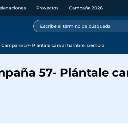
elegaciones
Proyectos
Campaña 2026
Búsqueda por texto completo
a Campaña 57- Plántale cara al hambre: siembra
paña 57- Plántale ca