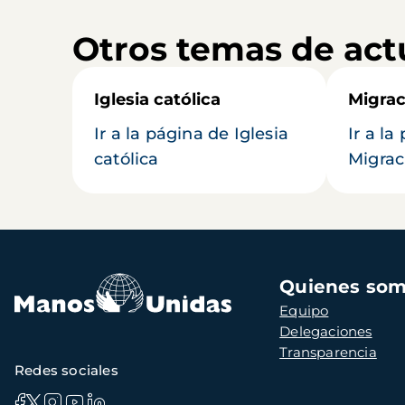
Otros temas de act
Iglesia católica
Migrac
Ir a la página de Iglesia
Ir a la
católica
Migrac
Navegación
Quienes so
principal
Equipo
Delegaciones
Transparencia
Redes sociales