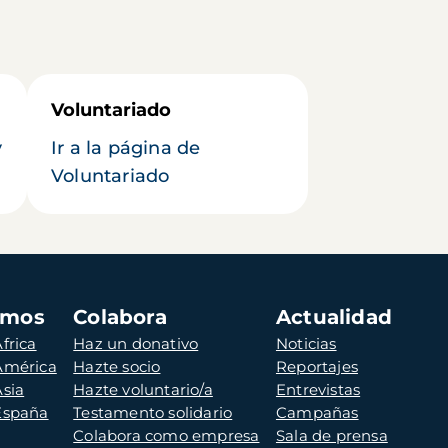
Voluntariado
y
Ir a la página de
Voluntariado
amos
Colabora
Actualidad
frica
Haz un donativo
Noticias
 América
Hazte socio
Reportajes
Asia
Hazte voluntario/a
Entrevistas
 España
Testamento solidario
Campañas
Colabora como empresa
Sala de prensa